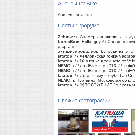
Анонсы redBike
Анонсов пока нет
Посты с форума
Zebra-zzz
:
Спамеры появились... я дум
LorrieBom
:
Hello, guys! / Cheap to dow
program...
активизировались
:
Вы родился в тот 
latatoo
:
/ / Хеллоинская гонка-маскар
latatoo
:
/ / 10 я гонка в темноте от Ve
NEMO
:
/ / / / redBike cup 2016. / / [cut=
NEMO
:
/ / / / redBike cup 2016. / / [cut=
latatoo
:
/ / Старт внизу в клубе Гая Се
NEMO
:
г. Протвино, Московская обл., Стар
latatoo
:
/ / [b]ПОЛОЖЕНИЕ / о пров
Свежие фотографии