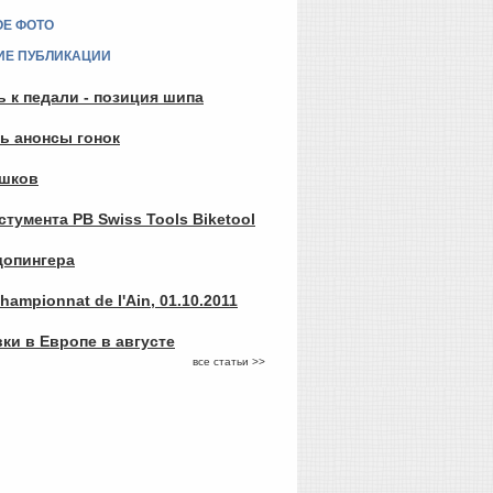
ОЕ ФОТО
ИЕ ПУБЛИКАЦИИ
 к педали - позиция шипа
ть анонсы гонок
ашков
тумента PB Swiss Tools Biketool
допингера
hampionnat de l'Ain, 01.10.2011
ки в Европе в августе
все статьи >>