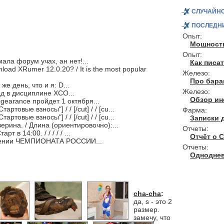
СЛУЧАЙН
ПОСЛЕДН
Опыт:
Мощность
Опыт:
ала форум учах, ан нет!...
Как писа
nload XRumer 12.0.20? / It is the most popular
Железо:
Про бар
же день, что и я: D...
Железо:
ад в дисциплине ХСО...
Обзор инс
logearance пройдет 1 октября...
"Стартовые взносы"] / / [/cut] / / [cu...
Фарма:
"Стартовые взносы"] / / [/cut] / / [cu...
Записки 
верина. / Длина (ориентировочно):...
Отчеты:
т в 14:00. / / / / / ...
Отчёт о C
едении ЧЕМПИОНАТА РОССИИ...
Отчеты:
Одноднев
cha-cha
:
да, s - это 2
размер.
замечу, что