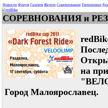
Новости
Форум
Галерея
Железо
Соревнования
Тренировки
Раз
СОРЕВНОВАНИЯ и РЕ
redBik
Послед
Откры
на пр
"ВЕЛ
Город Малоярославец.