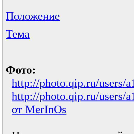
Положение
Тема
Фото:
http://photo.qip.ru/users
http://photo.qip.ru/users
от MerInOs