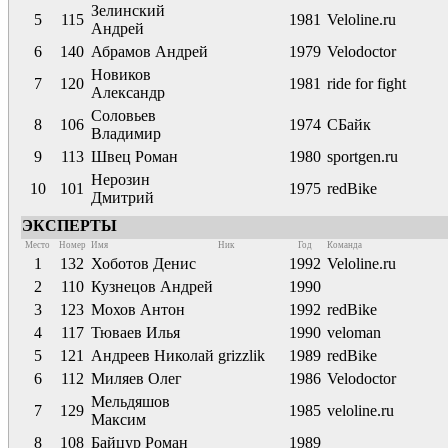
Зелинский
5
115
1981
Veloline.ru
Андрей
6
140
Абрамов Андрей
1979
Velodoctor
Новиков
7
120
1981
ride for fight
Александр
Соловьев
8
106
1974
СБайк
Владимир
9
113
Швец Роман
1980
sportgen.ru
Нерозин
10
101
1975
redBike
Дмитрий
ЭКСПЕРТЫ
Место
Номер
Имя
Ник
Год
Команда
1
132
Хоботов Денис
1992
Veloline.ru
2
110
Кузнецов Андрей
1990
3
123
Мохов Антон
1992
redBike
4
117
Тюваев Илья
1990
veloman
5
121
Андреев Николай
grizzlik
1989
redBike
6
112
Миляев Олег
1986
Velodoctor
Мельдяшов
7
129
1985
veloline.ru
Максим
8
108
Байцур Роман
1989