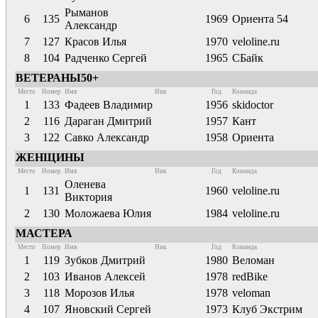
Рыманов
6
135
1969
Ориента 54
Александр
7
127
Красов Илья
1970
veloline.ru
8
104
Радченко Сергей
1965
СБайк
ВЕТЕРАНЫ50+
Место
Номер
Имя
Ник
Год
Команда
1
133
Фадеев Владимир
1956
skidoctor
2
116
Дараган Дмитрий
1957
Кант
3
122
Савко Александр
1958
Ориента
ЖЕНЩИНЫ
Место
Номер
Имя
Ник
Год
Команда
Оленева
1
131
1960
veloline.ru
Виктория
2
130
Моложаева Юлия
1984
veloline.ru
МАСТЕРА
Место
Номер
Имя
Ник
Год
Команда
1
119
Зубков Дмитрий
1980
Веломан
2
103
Иванов Алексей
1978
redBike
3
118
Морозов Илья
1978
veloman
4
107
Яновский Сергей
1973
Клуб Экстрим