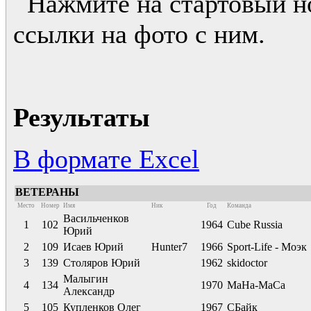
Нажмите на стартовый но
ссылки на фото с ним.
Результаты
В формате Excel
ВЕТЕРАНЫ
Место
Номер
Имя
Ник
Год
Команда
Васильченков
1
102
1964
Cube Russia
Юрий
2
109
Исаев Юрий
Hunter7
1966
Sport-Life - Моэк
3
139
Столяров Юрий
1962
skidoctor
Малыгин
4
134
1970
МаНа-МаСа
Александр
5
105
Купленков Олег
1967
СБайк