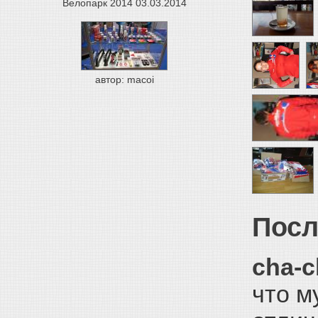
Велопарк 2014
03.03.2014
автор: macoi
Посл
cha-c
что м