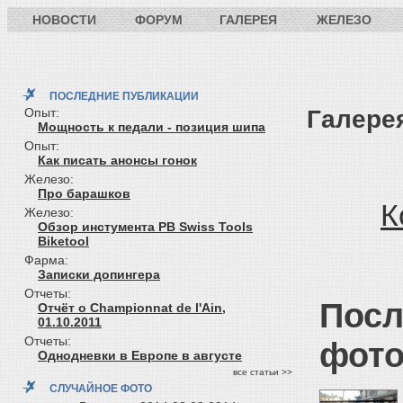
НОВОСТИ
ФОРУМ
ГАЛЕРЕЯ
ЖЕЛЕЗО
ПОСЛЕДНИЕ ПУБЛИКАЦИИ
Галерея
Опыт:
Мощность к педали - позиция шипа
Опыт:
Как писать анонсы гонок
Железо:
Про барашков
К
Железо:
Обзор инстумента PB Swiss Tools
Biketool
Фарма:
Записки допингера
Отчеты:
Посл
Отчёт о Championnat de l'Ain,
01.10.2011
Отчеты:
фото
Однодневки в Европе в августе
все статьи >>
СЛУЧАЙНОЕ ФОТО