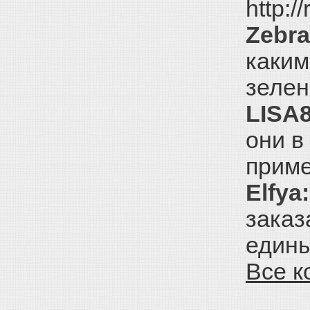
http:/
Zebra
каким
зелен
LISA8
они в
приме
Elfya:
заказ
едины
Все к