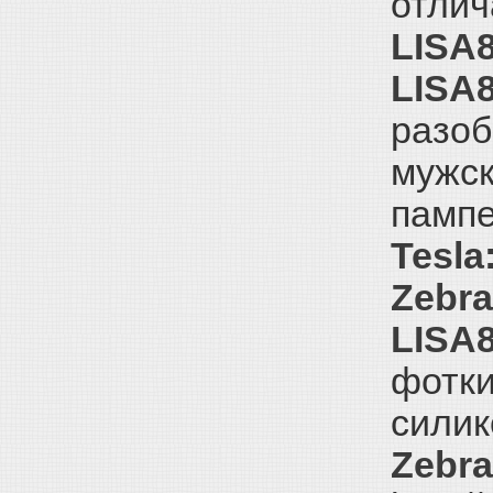
отлич
LISA8
LISA8
разоб
мужск
пампе
Tesla
Zebra
LISA8
фотки
силико
Zebra