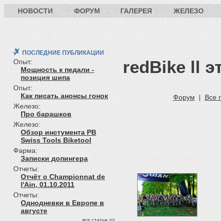
НОВОСТИ
ФОРУМ
ГАЛЕРЕЯ
ЖЕЛЕЗО
ПОСЛЕДНИЕ ПУБЛИКАЦИИ
redBike ll
Опыт:
Мощность к педали -
позиция шипа
Опыт:
Как писать анонсы гонок
Форум
|
Все 
Железо:
Про барашков
Железо:
Обзор инстумента PB
Swiss Tools Biketool
Фарма:
Записки допингера
Отчеты:
Отчёт о Championnat de
l'Ain, 01.10.2011
Отчеты:
Однодневки в Европе в
августе
все статьи >>