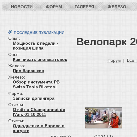
НОВОСТИ
ФОРУМ
ГАЛЕРЕЯ
ЖЕЛЕЗО
ПОСЛЕДНИЕ ПУБЛИКАЦИИ
Велопарк 2
Опыт:
Мощность к педали -
позиция шипа
Опыт:
Как писать анонсы гонок
Форум
|
Все 
Железо:
Про барашков
Железо:
Обзор инстумента PB
Swiss Tools Biketool
Фарма:
Записки допингера
Отчеты:
Отчёт о Championnat de
l'Ain, 01.10.2011
Отчеты:
Однодневки в Европе в
августе
(1204 / 1)
все статьи >>