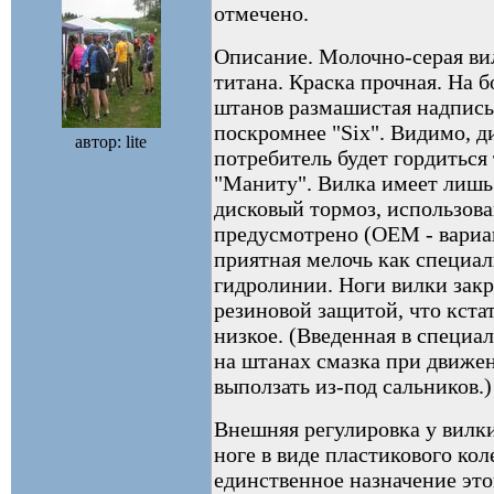
отмечено.
Описание. Молочно-серая вил
титана. Краска прочная. На 
штанов размашистая надпись 
поскромнее "Six". Видимо, д
автор: lite
потребитель будет гордиться т
"Маниту". Вилка имеет лишь
дисковый тормоз, использова
предусмотрено (ОЕМ - вариан
приятная мелочь как специа
гидролинии. Ноги вилки зак
резиновой защитой, что кстат
низкое. (Введенная в специа
на штанах смазка при движе
выползать из-под сальников.)
Внешняя регулировка у вилки
ноге в виде пластикового кол
единственное назначение это