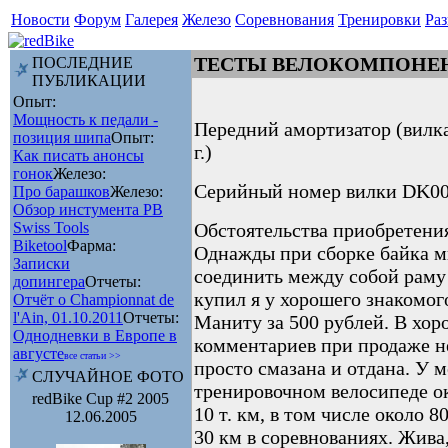
Новости
Форум
Галерея
Железо
Соревнования
Тренировки
Раз
ТЕСТЫ ВЕЛОКОМПОНЕ
ПОСЛЕДНИЕ
ПУБЛИКАЦИИ
Опыт:
Мощность к педали -
Передний амортизатор (вилка
позиция шипа
Опыт:
г.)
Как писать анонсы
гонок
Железо:
Серийный номер вилки DK0
Про барашков
Железо:
Обзор инстумента PB
Swiss Tools
Обстоятельства приобретения
Biketool
Фарма:
Однажды при сборке байка м
Записки
соединить между собой раму 
допингера
Отчеты:
купил я у хорошего знакомо
Отчёт о Championnat de
l'Ain, 01.10.2011
Отчеты:
Маниту за 500 рублей. В хо
Однодневки в Европе в
комментариев при продаже н
августе
все статьи >>
просто смазана и отдана. У 
СЛУЧАЙНОЕ ФОТО
тренировочном велосипеде о
redBike Cup #2 2005
10 т. км, в том числе около 
12.06.2005
30 км в соревнованиях. Жива