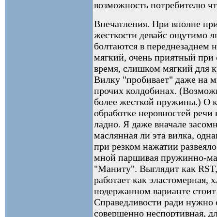
возможность потребителю чт
Впечатления. При вполне пр
жесткости девайс ощутимо л
болтаются в переднезаднем 
мягкий, очень приятный при 
время, слишком мягкий для к
Вилку "пробивает" даже на 
прочих колдобинах. (Возможн
более жесткой пружины.) О 
обработке неровностей речи н
ладно. Я даже вначале засом
маслянная ли эта вилка, одн
при резком нажатии развеяло
мной паршивая пружинно-мас
"Маниту". Выглядит как RST,
работает как эластомерная, х
подержанном варианте стoит 
Справедливости ради нужно с
совершенно неспортивная, д