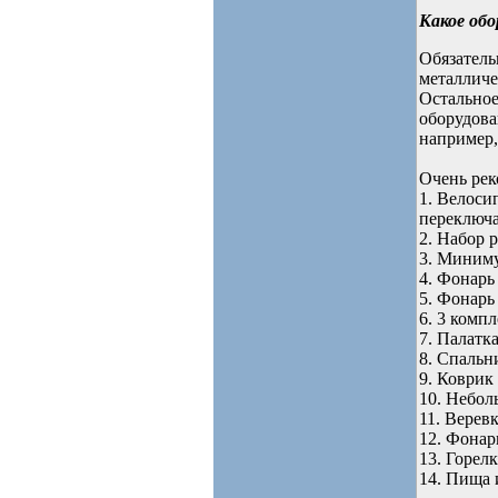
Какое обо
Обязатель
металличе
Остальное
оборудова
например,
Очень ре
1. Велоси
переключа
2. Набор 
3. Миниму
4. Фонарь
5. Фонарь
6. 3 комп
7. Палатк
8. Спальн
9. Коврик
10. Небол
11. Верев
12. Фонар
13. Горелк
14. Пища 