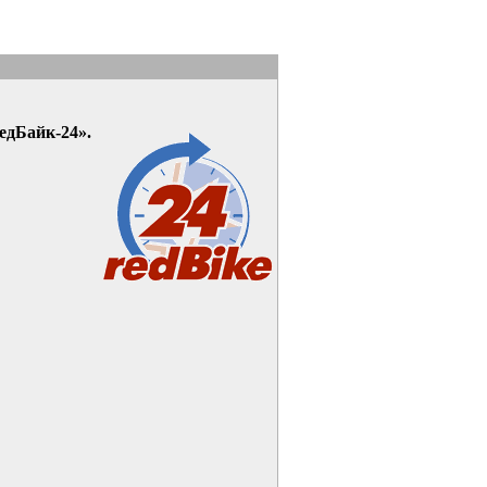
едБайк-24».