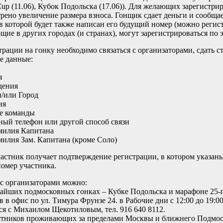
Cup (11.06), Кубок Подольска (17.06)). Для желающих зарегистри
рено увеличение размера взноса. Гонщик сдает деньги и сообщае
 в которой будет также написан его будущий номер (можно регист
ие в других городах (и странах), могут зарегистрироваться по 
трации на гонку необходимо связаться с организаторами, сдать 
е данные:
я
дения
и/или Город
ия
е команды
ный телефон или другой способ связи
милия Капитана
милия Зам. Капитана (кроме Соло)
частник получает подтверждение регистрации, в котором указа
омер участника.
 с организаторами можно:
айших подмосковных гонках – Кубке Подольска и марафоне 25-
в в офис по ул. Тимура Фрунзе 24. в Рабочие дни с 12:00 до 19:
ся с Михаилом Щекотиловым, тел. 916 640 8112.
стников проживающих за пределами Москвы и ближнего Подмоск