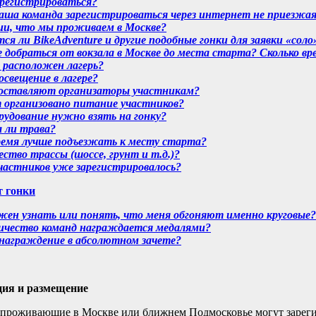
 регистрироваться?
а команда зарегистрироваться через интернет не приезжая н
ии, что мы проживаем в Москве?
я ли BikeAdventure и другие подобные гонки для заявки «соло
 добраться от вокзала в Москве до места старта? Сколько в
 расположен лагерь?
освещение в лагере?
оставляют организаторы участникам?
т организовано питание участников?
рудование нужно взять на гонку?
 ли трава?
время лучше подъезжать к месту старта?
ество трассы (шоссе, грунт и т.д.)?
частников уже зарегистрировалось?
т гонки
жен узнать или понять, что меня обгоняют именно круговые?
личество команд награждается медалями?
 награждение в абсолютном зачете?
ция и размещение
проживающие в Москве или ближнем Подмосковье могут зареги