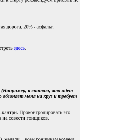
ая дорога, 20% - асфальт.
отреть
здесь
.
 (Например, я считаю, что идет
 обгоняет меня на круг и требует
с-кантри. Проконтролировать это
 на совести гонщиков.
), медали – всем гонщикам команд-