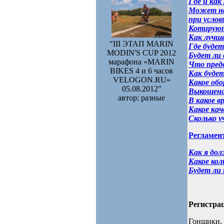
Где и как
Может наш
при услов
Котируютс
Как лучше
"III ЭТАП MARIN
Где будет
MODIN'S CUP 2012
Будет ли 
марафона «MARIN
Что пред
BIKES 4 и 6 часов
Как буде
VELOGON.RU»
Какое обо
05.08.2012"
Выкошена
автор: разные
В какое 
Какое кач
Сколько у
Регламен
Как я дол
Какое ко
Будет ли
Регистра
Гонщики, 