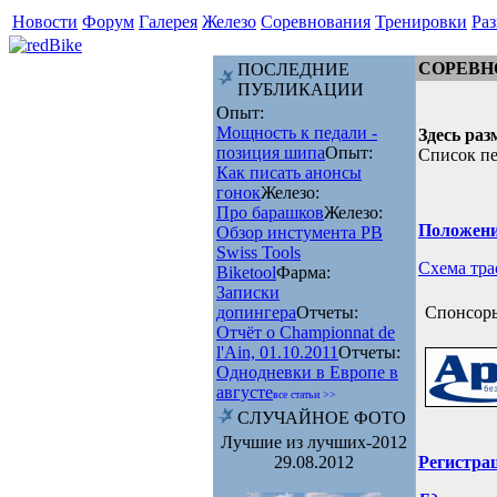
Новости
Форум
Галерея
Железо
Соревнования
Тренировки
Раз
СОРЕВН
ПОСЛЕДНИЕ
ПУБЛИКАЦИИ
Опыт:
Мощность к педали -
Здесь ра
позиция шипа
Опыт:
Список пе
Как писать анонсы
гонок
Железо:
Про барашков
Железо:
Положени
Обзор инстумента PB
Swiss Tools
Схема тра
Biketool
Фарма:
Записки
допингера
Отчеты:
Спонсор
Отчёт о Championnat de
l'Ain, 01.10.2011
Отчеты:
Однодневки в Европе в
августе
все статьи >>
СЛУЧАЙНОЕ ФОТО
Лучшие из лучших-2012
29.08.2012
Регистра