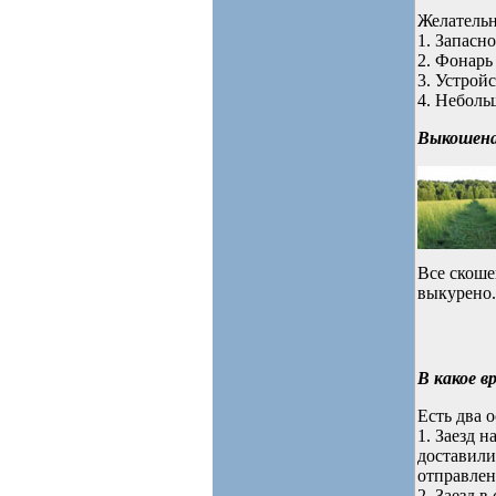
Желатель
1. Запасно
2. Фонарь
3. Устрой
4. Неболь
Выкошена
Все скоше
выкурено.
В какое 
Есть два 
1. Заезд 
доставили
отправлен
2. Заезд 