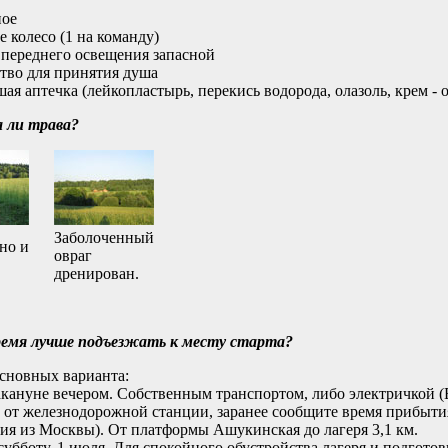
ное
е колесо (1 на команду)
 переднего освещения запасной
ство для принятия душа
шая аптечка (лейкопластырь, перекись водорода, олазоль, крем - 
 ли трава?
Заболоченный
но и
овраг
дренирован.
время лучше подъезжать к месту старта?
основных варианта:
накануне вечером. Собственным транспортом, либо электричкой 
 от железнодорожной станции, заранее сообщите время прибыти
ия из Москвы). От платформы Ашукинская до лагеря 3,1 км.
в субботу, 1 июля. Для спокойного обустройства лагеря и подгото