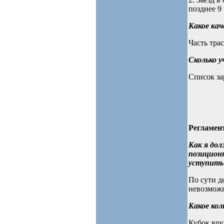
позднее 9 
Какое кач
Часть трас
Сколько у
Список за
Регламен
Как я дол
позиционн
уступить 
По сути д
невозможн
Какое ко
Кубок вру