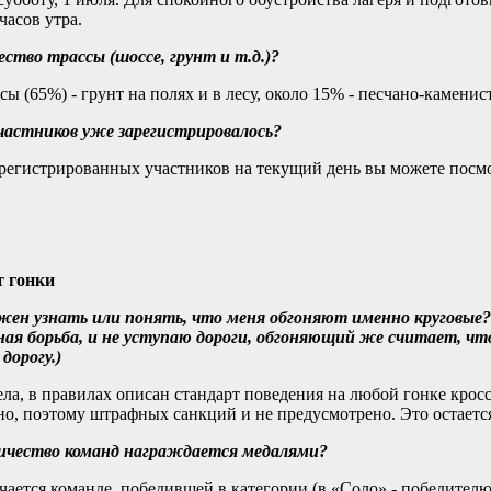
часов утра.
ество трассы (шоссе, грунт и т.д.)?
сы (65%) - грунт на полях и в лесу, около 15% - песчано-каменист
частников уже зарегистрировалось?
регистрированных участников на текущий день вы можете посм
т гонки
жен узнать или понять, что меня обгоняют именно круговые?
ая борьба, и не уступаю дороги, обгоняющий же считает, что
дорогу.)
ела, в правилах описан стандарт поведения на любой гонке крос
о, поэтому штрафных санкций и не предусмотрено. Это остается
личество команд награждается медалями?
чается команде, победившей в категории (в «Соло» - победителю