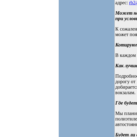
адрес:
rb2
Может наш
при услов
К сожален
может поя
Котируютс
В каждом 
Как лучше
Подробнос
дорогу от 
добираетс
вокзалам.
Где будет
Мы планир
полиэтиле
автостоян
Будет ли 