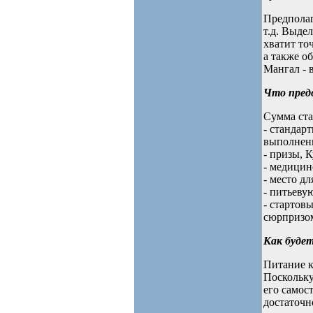
Предполаг
т.д. Выде
хватит то
а также о
Мангал - 
Что пред
Сумма ста
- стандар
выполнен
- призы, 
- медицин
- место д
- питьеву
- стартов
сюрпризом
Как буде
Питание 
Поскольку
его самос
достаточн