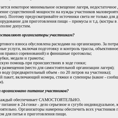
ается некоторое минимальное освещение лагеря, недостаточное 
ление существенной мощности на нужды участников маловероятн
чно). Поэтому предусматривайте источники света не только для дв
борудование для приготовления пищи – примусы и т.д. (костры в 
вполне допустим.
оставляют организаторы участникам?
ртового взноса обусловлена расходами на организацию. За потр
тные услуги, включая подготовку и контроль трассы, объективное
ия правил соревнований) и финишные протоколы;
Кубки, медали и грамоты;
скую помощь при происшествиях в ходе гонки;
ля размещения (место для самостоятельной организации лагеря);
ю воду (предварительный объем - по 20 литров на участника);
ый пакет, включающий номера, стяжки и сувениры (какие - сообщ
).
т организовано питание участников?
каждый обеспечивает САМОСТОЯТЕЛЬНО.
 питание в 24-гонке - дело серьезное и сугубо индивидуальное
тоятельно. Организаторы намерены обеспечить всех участников п
ом для питья и приготовления пищи.