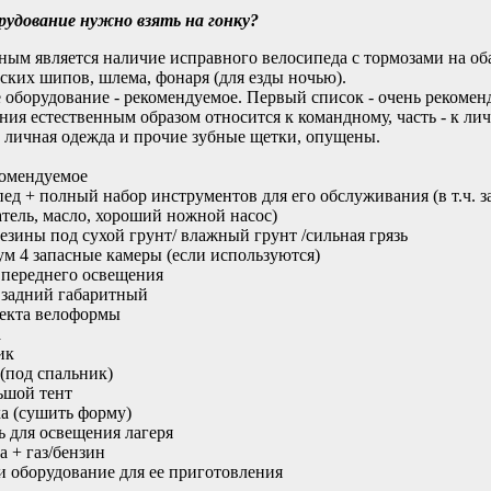
рудование нужно взять на гонку?
ным является наличие исправного велосипеда с тормозами на оба
ских шипов, шлема, фонаря (для езды ночью).
 оборудование - рекомендуемое. Первый список - очень рекоменд
ния естественным образом относится к командному, часть - к ли
 личная одежда и прочие зубные щетки, опущены.
комендуемое
пед + полный набор инструментов для его обслуживания (в т.ч. з
тель, масло, хороший ножной насос)
резины под сухой грунт/ влажный грунт /сильная грязь
м 4 запасные камеры (если используются)
 переднего освещения
 задний габаритный
лекта велоформы
а
ик
 (под спальник)
ьшой тент
ка (сушить форму)
ь для освещения лагеря
а + газ/бензин
и оборудование для ее приготовления