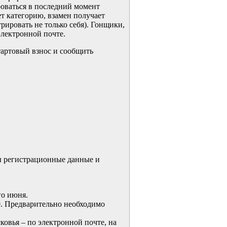
роваться в последний момент
т категорию, взамен получает
рировать не только себя). Гонщики,
электронной почте.
стартовый взнос и сообщить
ны регистрационные данные и
го июня.
00. Предварительно необходимо
овья – по электронной почте, на