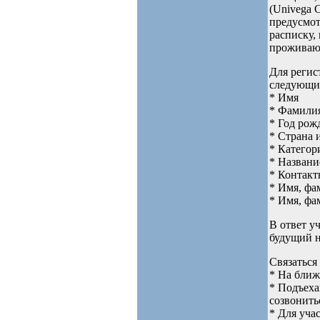
(Univega 
предусмот
расписку,
проживающ
Для регис
следующи
* Имя
* Фамили
* Год рож
* Страна 
* Категор
* Названи
* Контакт
* Имя, фа
* Имя, фа
В ответ у
будущий н
Связаться
* На ближ
* Подъеха
созвонить
* Для уча