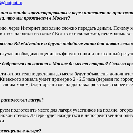
4@output.ru
.
а команда зарегистрироваться через интернет не приезжая н
ии, что мы проживаем в Москве?
ию, через Интернет довольно сложно передать деньги. Почему х
виться на одной из гонок? Если это невозможно, необходимо вст
я ли BikeAdventure и другие подобные гонки для заявки «соло
случае необходимо оценивать формат гонки и показанный резуль
 добраться от вокзала в Москве до места старта? Сколько в
ти относительно доставки до места будут объявлены дополнител
Киевского вокзала уйдет примерно 2 - 2,5 часа (переезд по городу
я своим ходом, будет организована доставка рюкзаков, скорее вс
 расположен лагерь?
уем подготовить место для лагеря участников на поляне, огор
новой стеной. Лагерь будет находиться в непосредственной близ
ки.
освещение в лагере?