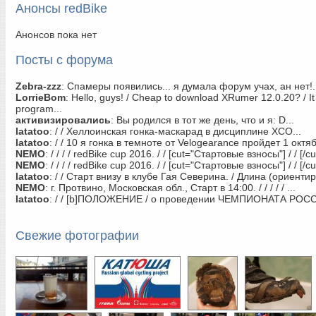
Анонсы redBike
Анонсов пока нет
Посты с форума
Zebra-zzz
:
Спамеры появились... я думала форум учах, ан нет!.
LorrieBom
:
Hello, guys! / Cheap to download XRumer 12.0.20? / It
program...
активизировались
:
Вы родился в тот же день, что и я: D...
latatoo
:
/ / Хеллоинская гонка-маскарад в дисциплине ХСО...
latatoo
:
/ / 10 я гонка в темноте от Velogearance пройдет 1 октяб
NEMO
:
/ / / / redBike cup 2016. / / [cut="Стартовые взносы"] / / [/cut]
NEMO
:
/ / / / redBike cup 2016. / / [cut="Стартовые взносы"] / / [/cut]
latatoo
:
/ / Старт внизу в клубе Гая Северина. / Длина (ориентир
NEMO
:
г. Протвино, Московская обл., Старт в 14:00. / / / / / ...
latatoo
:
/ / [b]ПОЛОЖЕНИЕ / о проведении ЧЕМПИОНАТА РОСС
Свежие фотографии