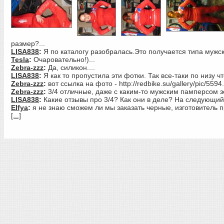
размер?...
LISA838
:
Я по каталогу разобралась.Это получается типа мужск
Tesla
:
Очаровательно!)...
Zebra-zzz
:
Да, силикон....
LISA838
:
Я как то пропустила эти фотки. Так все-таки по низу что
Zebra-zzz
:
вот ссылка на фото - http://redbike.su/gallery/pic/5594.
Zebra-zzz
:
3/4 отличные, даже с каким-то мужским памперсом з
LISA838
:
Какие отзывы про 3/4? Как они в деле? На следующий
Elfya
:
я не знаю сможем ли мы заказать черные, изготовитель пр
[...]