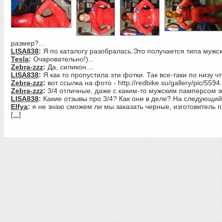
размер?...
LISA838
:
Я по каталогу разобралась.Это получается типа мужск
Tesla
:
Очаровательно!)...
Zebra-zzz
:
Да, силикон....
LISA838
:
Я как то пропустила эти фотки. Так все-таки по низу что
Zebra-zzz
:
вот ссылка на фото - http://redbike.su/gallery/pic/5594.
Zebra-zzz
:
3/4 отличные, даже с каким-то мужским памперсом з
LISA838
:
Какие отзывы про 3/4? Как они в деле? На следующий
Elfya
:
я не знаю сможем ли мы заказать черные, изготовитель пр
[...]