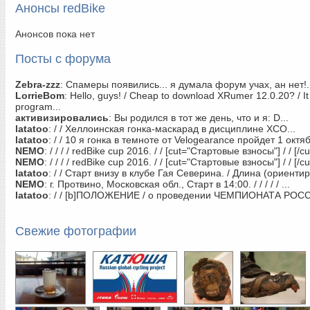
Анонсы redBike
Анонсов пока нет
Посты с форума
Zebra-zzz
:
Спамеры появились... я думала форум учах, ан нет!.
LorrieBom
:
Hello, guys! / Cheap to download XRumer 12.0.20? / It
program...
активизировались
:
Вы родился в тот же день, что и я: D...
latatoo
:
/ / Хеллоинская гонка-маскарад в дисциплине ХСО...
latatoo
:
/ / 10 я гонка в темноте от Velogearance пройдет 1 октяб
NEMO
:
/ / / / redBike cup 2016. / / [cut="Стартовые взносы"] / / [/cut]
NEMO
:
/ / / / redBike cup 2016. / / [cut="Стартовые взносы"] / / [/cut]
latatoo
:
/ / Старт внизу в клубе Гая Северина. / Длина (ориентир
NEMO
:
г. Протвино, Московская обл., Старт в 14:00. / / / / / ...
latatoo
:
/ / [b]ПОЛОЖЕНИЕ / о проведении ЧЕМПИОНАТА РОСС
Свежие фотографии