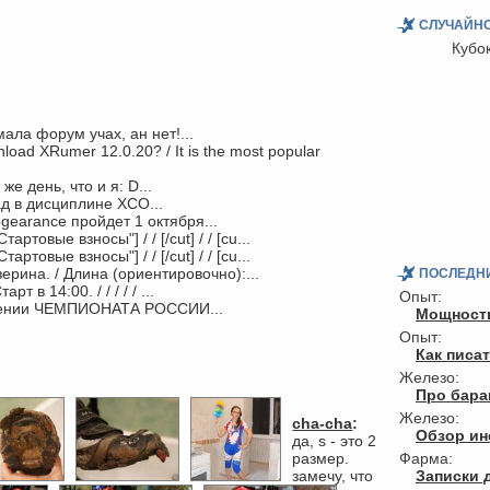
СЛУЧАЙН
Кубо
ала форум учах, ан нет!...
nload XRumer 12.0.20? / It is the most popular
же день, что и я: D...
ад в дисциплине ХСО...
logearance пройдет 1 октября...
"Стартовые взносы"] / / [/cut] / / [cu...
"Стартовые взносы"] / / [/cut] / / [cu...
верина. / Длина (ориентировочно):...
ПОСЛЕДН
т в 14:00. / / / / / ...
Опыт:
едении ЧЕМПИОНАТА РОССИИ...
Мощность
Опыт:
Как писа
Железо:
Про бар
Железо:
cha-cha
:
Обзор инс
да, s - это 2
размер.
Фарма:
замечу, что
Записки 