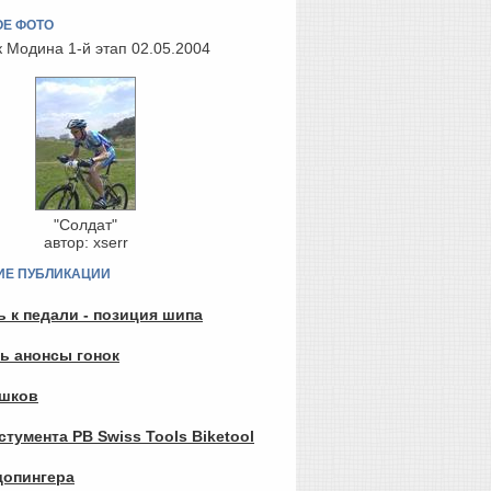
ОЕ ФОТО
к Модина 1-й этап
02.05.2004
"Солдат"
автор: xserr
ИЕ ПУБЛИКАЦИИ
 к педали - позиция шипа
ть анонсы гонок
ашков
тумента PB Swiss Tools Biketool
допингера