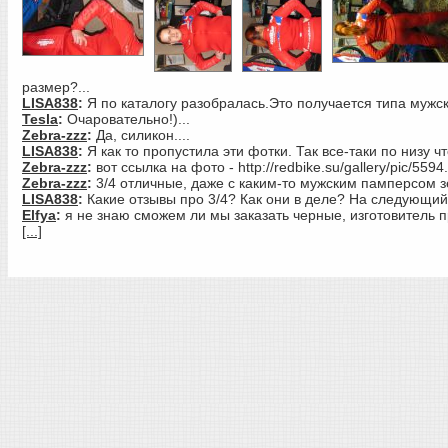
размер?...
LISA838
:
Я по каталогу разобралась.Это получается типа мужск
Tesla
:
Очаровательно!)...
Zebra-zzz
:
Да, силикон....
LISA838
:
Я как то пропустила эти фотки. Так все-таки по низу что
Zebra-zzz
:
вот ссылка на фото - http://redbike.su/gallery/pic/5594.
Zebra-zzz
:
3/4 отличные, даже с каким-то мужским памперсом з
LISA838
:
Какие отзывы про 3/4? Как они в деле? На следующий
Elfya
:
я не знаю сможем ли мы заказать черные, изготовитель пр
[...]