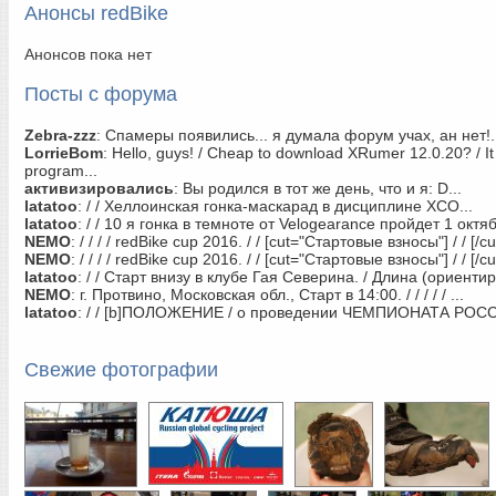
Анонсы redBike
Анонсов пока нет
Посты с форума
Zebra-zzz
:
Спамеры появились... я думала форум учах, ан нет!.
LorrieBom
:
Hello, guys! / Cheap to download XRumer 12.0.20? / It
program...
активизировались
:
Вы родился в тот же день, что и я: D...
latatoo
:
/ / Хеллоинская гонка-маскарад в дисциплине ХСО...
latatoo
:
/ / 10 я гонка в темноте от Velogearance пройдет 1 октяб
NEMO
:
/ / / / redBike cup 2016. / / [cut="Стартовые взносы"] / / [/cut]
NEMO
:
/ / / / redBike cup 2016. / / [cut="Стартовые взносы"] / / [/cut]
latatoo
:
/ / Старт внизу в клубе Гая Северина. / Длина (ориентир
NEMO
:
г. Протвино, Московская обл., Старт в 14:00. / / / / / ...
latatoo
:
/ / [b]ПОЛОЖЕНИЕ / о проведении ЧЕМПИОНАТА РОСС
Свежие фотографии